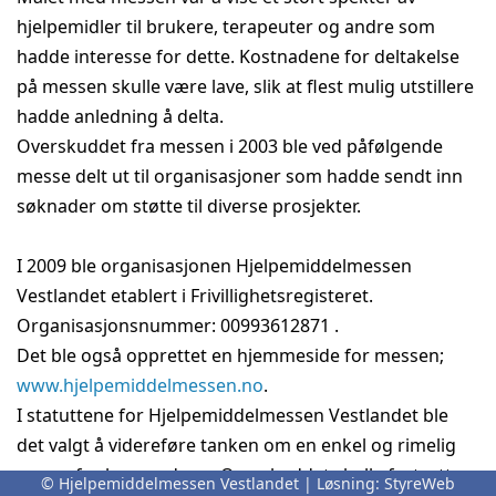
hjelpemidler til brukere, terapeuter og andre som
hadde interesse for dette. Kostnadene for deltakelse
på messen skulle være lave, slik at flest mulig utstillere
hadde anledning å delta.
Overskuddet fra messen i 2003 ble ved påfølgende
messe delt ut til organisasjoner som hadde sendt inn
søknader om støtte til diverse prosjekter.
I 2009 ble organisasjonen Hjelpemiddelmessen
Vestlandet etablert i Frivillighetsregisteret.
Organisasjonsnummer: 00993612871 .
Det ble også opprettet en hjemmeside for messen;
www.hjelpemiddelmessen.no
.
I statuttene for Hjelpemiddelmessen Vestlandet ble
det valgt å videreføre tanken om en enkel og rimelig
messe for leverandører. Overskuddet skulle fortsatt
© Hjelpemiddelmessen Vestlandet | Løsning:
StyreWeb