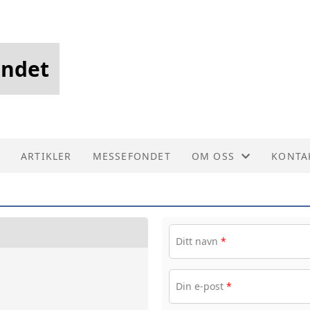
andet
ARTIKLER
MESSEFONDET
OM OSS
KONTA
FORENINGSDRIFT
KONTA
HISTORIE
STYRE
Ditt navn
*
Din e-post
*