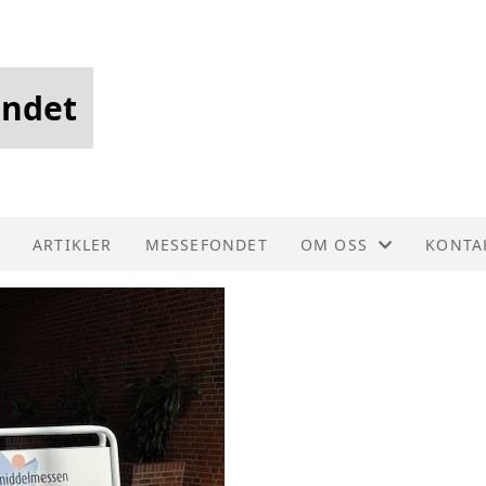
andet
ARTIKLER
MESSEFONDET
OM OSS
KONTA
FORENINGSDRIFT
KONTA
HISTORIE
STYRE