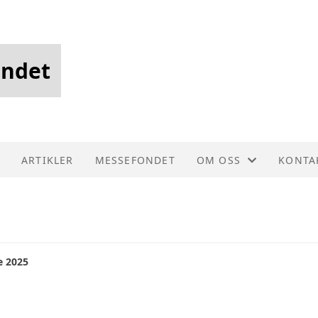
andet
ARTIKLER
MESSEFONDET
OM OSS
KONTA
FORENINGSDRIFT
KONTA
HISTORIE
STYRE
e 2025